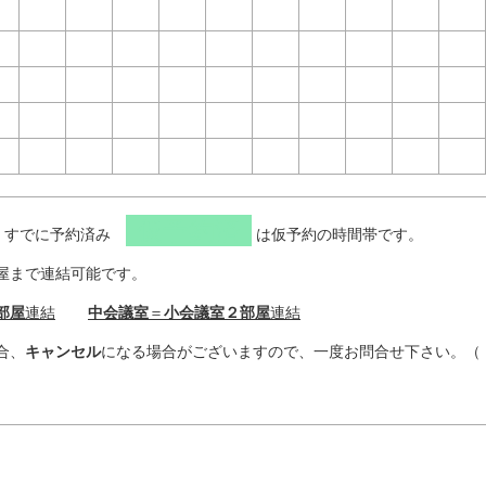
仮予約済
、すでに予約済み
は仮予約の時間帯です。
屋まで連結可能です。
部屋
連結
中会議室
＝
小会議室２部屋
連結
合、
キャンセル
になる場合がございますので、一度お問合せ下さい。（ 電話 0