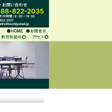
88-822-2035
nfo＠kochijyohall.jp