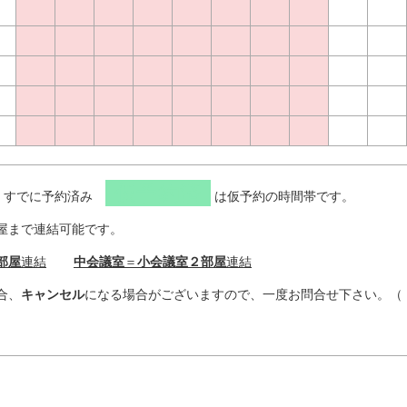
仮予約済
、すでに予約済み
は仮予約の時間帯です。
屋まで連結可能です。
部屋
連結
中会議室
＝
小会議室２部屋
連結
合、
キャンセル
になる場合がございますので、一度お問合せ下さい。（ 電話 0