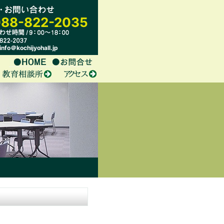
88-822-2035
nfo＠kochijyohall.jp