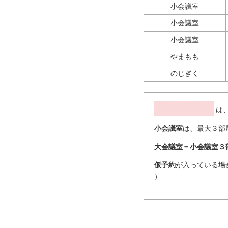
小会議室
小会議室
小会議室
やまもも
のじぎく
予約済み
は
小会議室
は、最大３部
大会議室
＝
小会議室３
仮予約
が入っている場
）