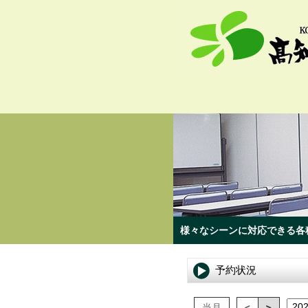
様々なシーンに対応できる各
予約状況
当月
<
>