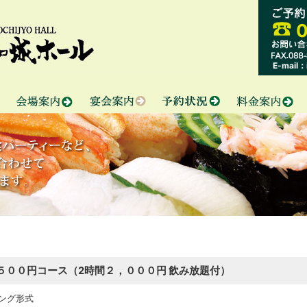
0
E-mail：i
５００円コース（2時間２，０００円 飲み放題付）
キング形式