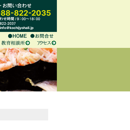
88-822-2035
nfo＠kochijyohall.jp