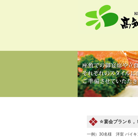
☆宴会プラン６，
一例）30名様 洋室 バイ