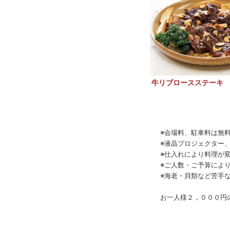
牛リブロースステーキ
※会場料、駐車料は無
※液晶プロジェクター
※仕入れにより料理が
※ご人数・ご予算によ
※海老・貝類など苦手
お一人様２，０００円